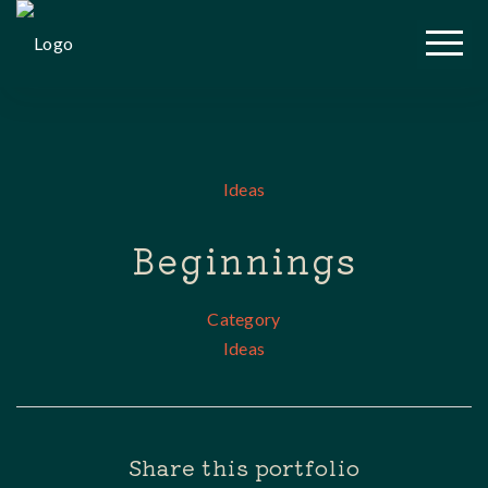
Vendredi 19 juin :
emplacement 11h45 -
13h45 Brasserie
OK!
Aerofab, 18 Rue du
Moulin, 44880
Ideas
Sautron.
Beginnings
Category
Ideas
Share this portfolio