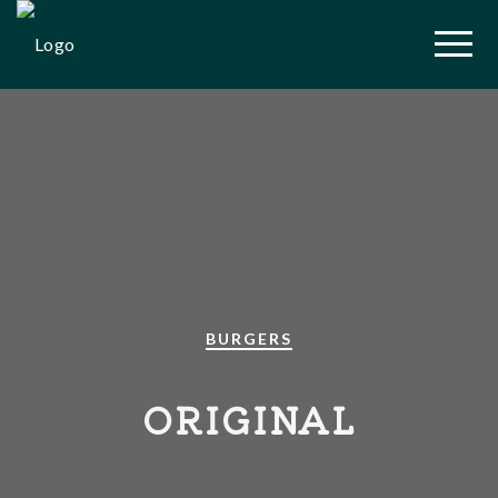
Vendredi 19 juin :
emplacement 11h45 -
13h45 Brasserie
OK!
Aerofab, 18 Rue du
Moulin, 44880
Sautron.
BURGERS
ORIGINAL