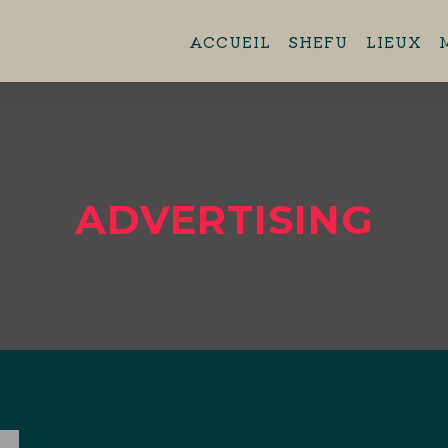
ent 11h45 - 13h45 Brasserie Aero
ACCUEIL
SHEFU
LIEUX
44880 Sautron.
ADVERTISING