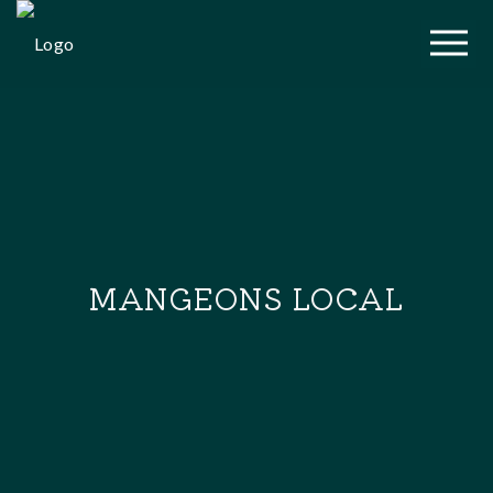
Vendredi 19 juin :
emplacement 11h45 -
13h45 Brasserie
OK!
Aerofab, 18 Rue du
Moulin, 44880
Sautron.
MANGEONS LOCAL