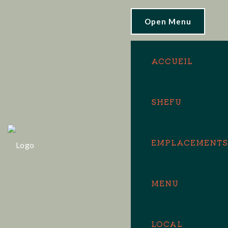
Vendredi 19 juin :
Open Menu
emplacement 11h45 -
13h45 Brasserie
OK!
ACCUEIL
Aerofab, 18 Rue du
Moulin, 44880
SHEFU
Sautron.
EMPLACEMENTS
MENU
LOCAL